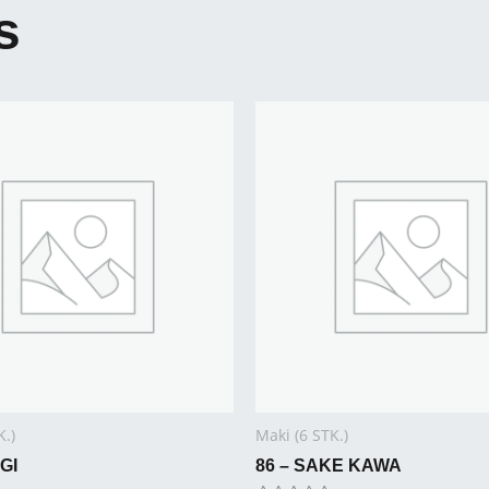
s
K.)
Maki (6 STK.)
GI
86 – SAKE KAWA