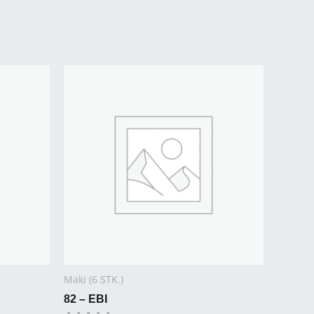
Maki (6 STK.)
82 – EBI