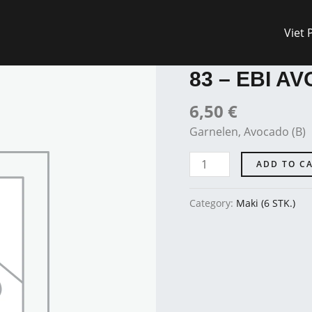
Viet 
Maki (6 STK.)
83
-
83 – EBI AV
EBI
AVO
6,50
€
quantity
Garnelen, Avocado (B)
ADD TO C
Category:
Maki (6 STK.)