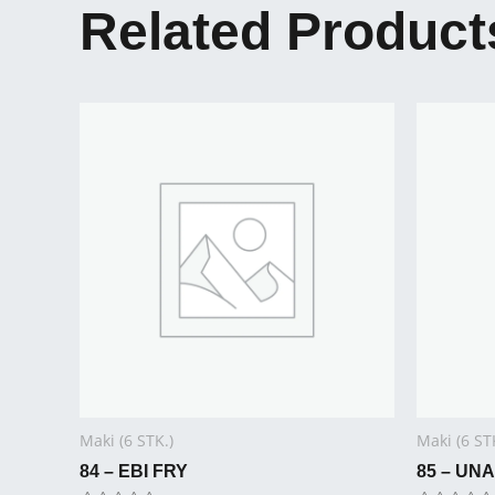
Related Product
Maki (6 STK.)
Maki (6 ST
84 – EBI FRY
85 – UNA